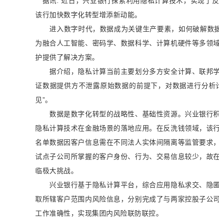
据讯: 近日，兴业银行探索利用隐私计算技术，实现了
该行加快数字化转型增添新动能。
进入数字时代，数据成为关键生产要素，如何破解数据保
为融合人工智能、密码学、数据科学、计算机硬件等多领
护提供了解决方案。
据介绍，隐私计算当前主要划分多方安全计算、联邦学
证数据提供方不泄露原始数据的前提下，对数据进行分析
见”。
数据是数字化转型的战略性、基础性资源。兴业银行积
隐私计算技术在金融场景的落地应用。在反洗钱领域，该
名单数据因客户信息需在不同法人实体间隔离等监管要求
试点子公司所掌握的客户身份、行为、交易信息较少，故
临极大挑战。
兴业银行基于隐私计算平台，综合应用隐私求交、隐匿
取所辖客户范围内风险信息，分别完成了与两家控股子公
工作准确性，实现集团内风险联防联控。